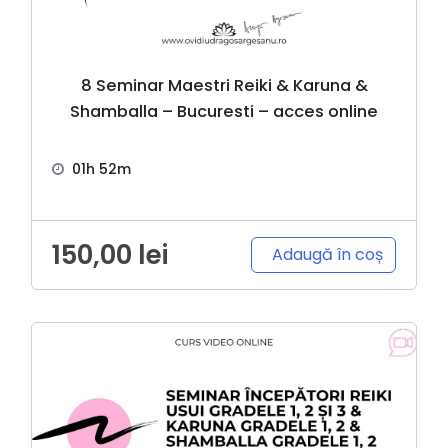
8 Seminar Maestri Reiki & Karuna &
Shamballa – Bucuresti – acces online
01h 52m
150,00
lei
Adaugă în coș