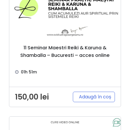
11 Seminar Maestri Reiki & Karuna &
Shamballa – Bucuresti – acces online
01h 51m
150,00
lei
Adaugă în coș