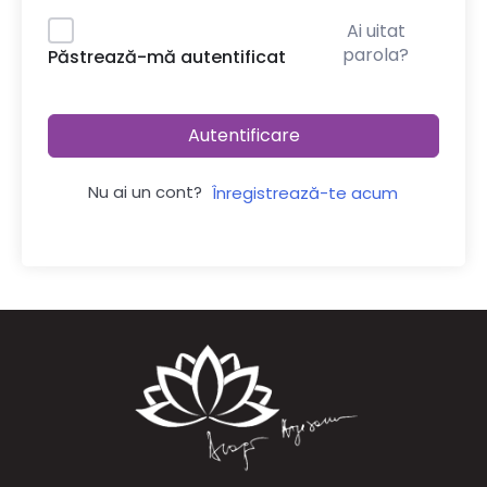
Ai uitat
parola?
Păstrează-mă autentificat
Autentificare
Nu ai un cont?
Înregistrează-te acum