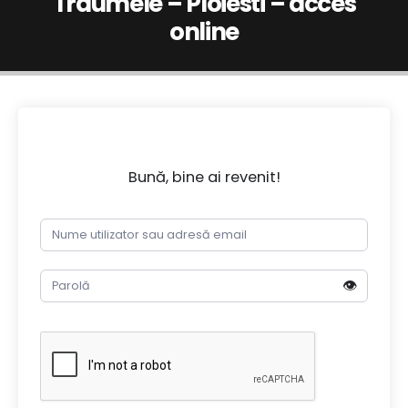
Traumele – Ploiesti – acces
online
Bună, bine ai revenit!
👁️