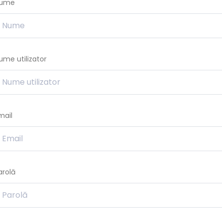
ume
ume utilizator
mail
arolă