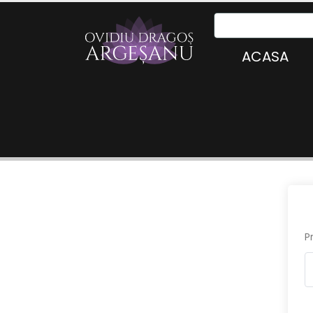
ACASA
P