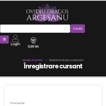
Login
0,00
lei
PRIMA PAGINA
ÎNREGISTRARE CURSANT
Înregistrare cursant
Prenume