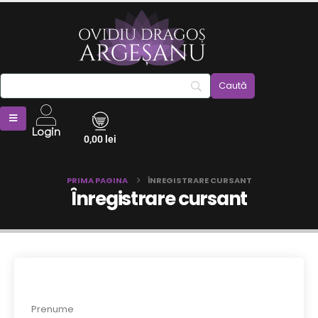
Login
0,00
lei
PRIMA PAGINA
ÎNREGISTRARE CURSANT
Înregistrare cursant
Prenume