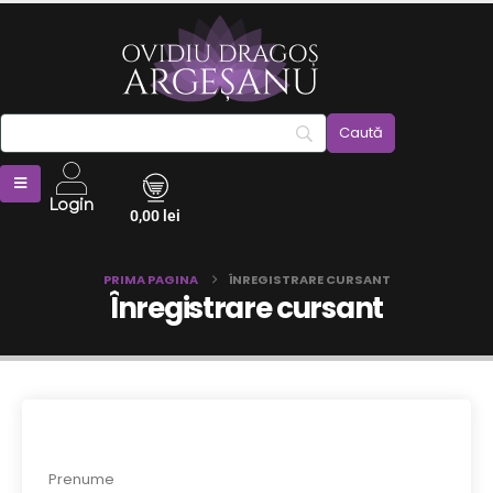
Login
0,00
lei
PRIMA PAGINA
ÎNREGISTRARE CURSANT
Înregistrare cursant
Prenume