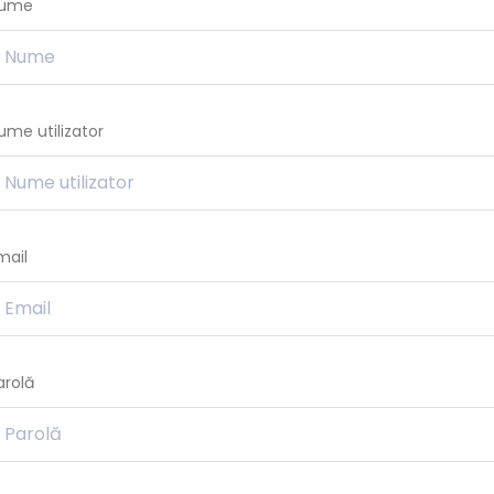
ume
ume utilizator
mail
arolă