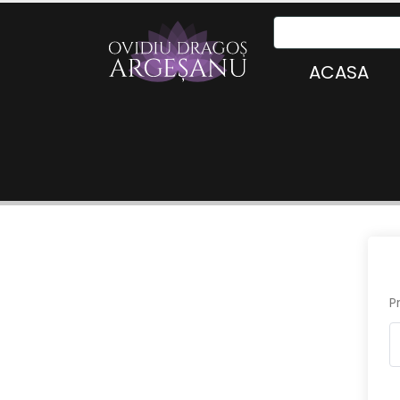
ACASA
P