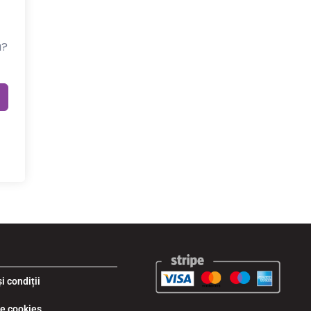
a?
i condiții
de cookies