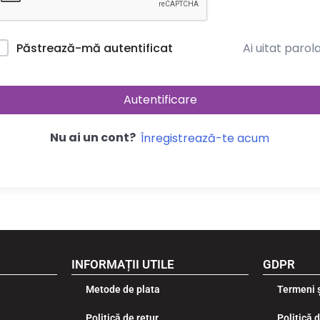
Ai uitat parol
Păstrează-mă autentificat
Autentificare
Nu ai un cont?
Înregistrează-te acum
INFORMAȚII UTILE
GDPR
Metode de plata
Termeni ș
Politică de retur
Politică 