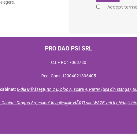
elegere.
Accept termeni
PRO DAO PSI SRL
C.I.F RO17063780
Reg. Com.
J2004021396405
cabinet:
B-dul Mărășești, nr. 2 B, bloc A, scara 4, Parter (ușa din stanga), B
,Cabinet Dragos Argesanu” în aplicațiile HĂRȚI sau WAZE veți fi ghidați cătr