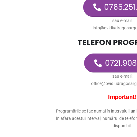
0765.251
sau e-mail:
info@ovidiudragosarge
TELEFON PROG
0721.908
sau e-mail:
office@ovidiudragosarg
Important!
Programările se fac numai în intervalul
luni
În afara acestui interval, numărul de telef
disponibil.