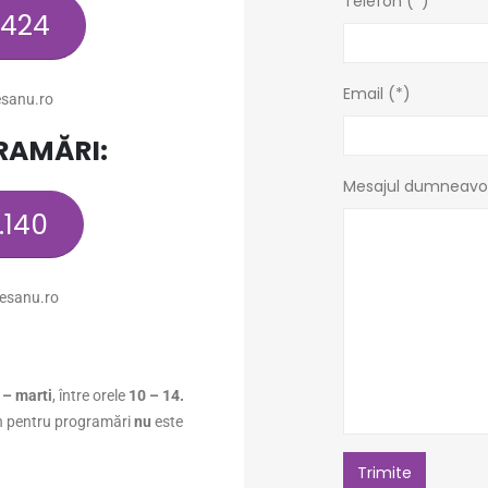
Telefon (*)
.424
Email (*)
sanu.ro
RAMĂRI:
Mesajul dumneavo
.140
esanu.ro
 – marti
, între orele
10 –
14.
on pentru programări
nu
este