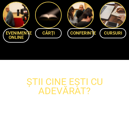
EVENIMENTE
CĂRŢI
CONFERINTE
CURSURI
ONLINE
ŞTII CINE EŞTI CU
ADEVĂRAT?