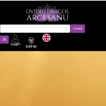
Login
0,00
lei