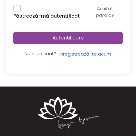
Ai uitat
parola?
Păstrează-mă autentificat
Autentificare
Nu ai un cont?
Înregistrează-te acum