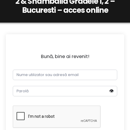
2 & Shamballa Gradele 1, 2 –
Bucuresti – acces online
Bună, bine ai revenit!
👁️