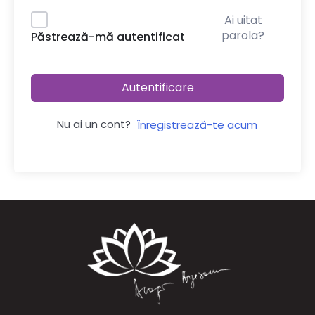
Ai uitat
parola?
Păstrează-mă autentificat
Autentificare
Nu ai un cont?
Înregistrează-te acum