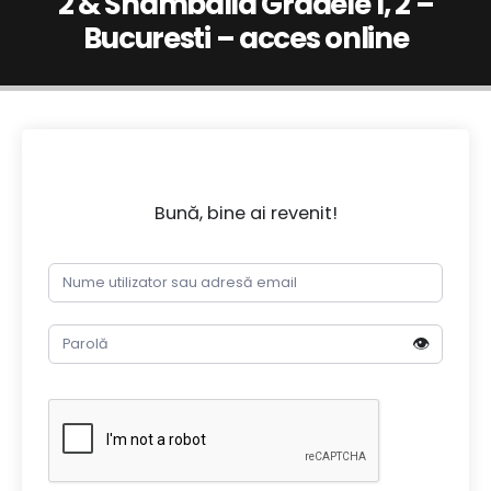
2 & Shamballa Gradele 1, 2 –
Bucuresti – acces online
Bună, bine ai revenit!
👁️