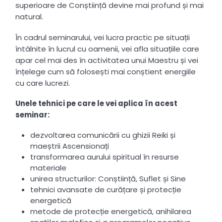
superioare de Conștiință devine mai profund și mai
natural.
În cadrul seminarului, vei lucra practic pe situații
întâlnite în lucrul cu oamenii, vei afla situațiile care
apar cel mai des în activitatea unui Maestru și vei
înțelege cum să folosești mai conștient energiile
cu care lucrezi.
Unele tehnici pe care le vei aplica în acest
seminar:
dezvoltarea comunicării cu ghizii Reiki și
maeștrii Ascensionați
transformarea aurului spiritual în resurse
materiale
unirea structurilor: Conștiință, Suflet și Sine
tehnici avansate de curățare și protecție
energetică
metode de protecție energetică, anihilarea