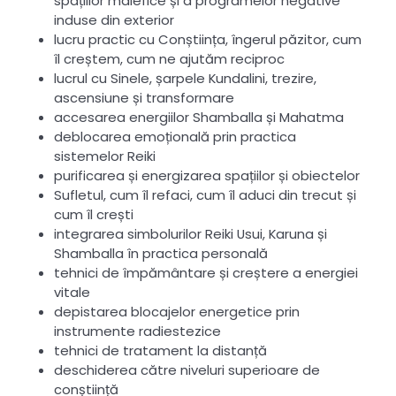
spațiilor malefice și a programelor negative
induse din exterior
lucru practic cu Conștiința, îngerul păzitor, cum
îl creștem, cum ne ajutăm reciproc
lucrul cu Sinele, șarpele Kundalini, trezire,
ascensiune și transformare
accesarea energiilor Shamballa și Mahatma
deblocarea emoțională prin practica
sistemelor Reiki
purificarea și energizarea spațiilor și obiectelor
Sufletul, cum îl refaci, cum îl aduci din trecut și
cum îl crești
integrarea simbolurilor Reiki Usui, Karuna și
Shamballa în practica personală
tehnici de împământare și creștere a energiei
vitale
depistarea blocajelor energetice prin
instrumente radiestezice
tehnici de tratament la distanță
deschiderea către niveluri superioare de
conștiință