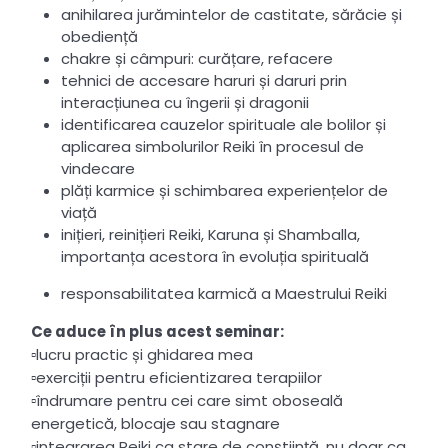
anihilarea jurămintelor de castitate, sărăcie și
obediență
chakre și câmpuri: curățare, refacere
tehnici de accesare haruri și daruri prin
interacțiunea cu îngerii și dragonii
identificarea cauzelor spirituale ale bolilor și
aplicarea simbolurilor Reiki în procesul de
vindecare
plăți karmice și schimbarea experiențelor de
viață
inițieri, reinițieri Reiki, Karuna și Shamballa,
importanța acestora în evoluția spirituală
responsabilitatea karmică a Maestrului Reiki
Ce aduce în plus acest seminar:
▫️lucru practic și ghidarea mea
▫️exerciții pentru eficientizarea terapiilor
▫️îndrumare pentru cei care simt oboseală
energetică, blocaje sau stagnare
▫️integrarea Reiki ca stare de conștiință, nu doar ca