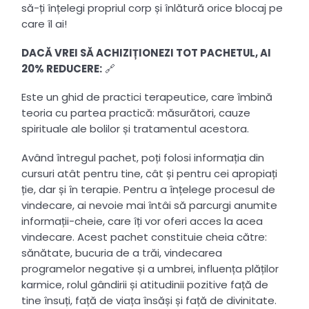
să-ți înțelegi propriul corp și înlătură orice blocaj pe
care îl ai!
DACĂ VREI SĂ ACHIZIȚIONEZI TOT PACHETUL, AI
20% REDUCERE:
🔗
Este un ghid de practici terapeutice, care îmbină
teoria cu partea practică: măsurători, cauze
spirituale ale bolilor și tratamentul acestora.
Având întregul pachet, poți folosi informația din
cursuri atât pentru tine, cât și pentru cei apropiați
ție, dar și în terapie. Pentru a înțelege procesul de
vindecare, ai nevoie mai întâi să parcurgi anumite
informații-cheie, care îți vor oferi acces la acea
vindecare. Acest pachet constituie cheia către:
sănătate, bucuria de a trăi, vindecarea
programelor negative și a umbrei, influența plăților
karmice, rolul gândirii și atitudinii pozitive față de
tine însuți, față de viața însăși și față de divinitate.