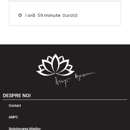
1
oră
59
minute
Durată
DESPRE NOI
Contact
ANPC
Soluționarea litigiilor