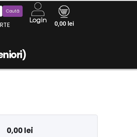
Login
0,00
lei
RTE
niori)
0,00
lei