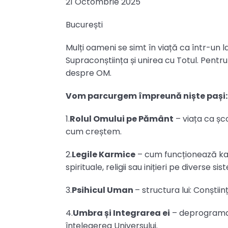
21 Octombrie 2025
București
Mulți oameni se simt în viață ca într-un la
Supraconștiința și unirea cu Totul. Pentr
despre OM.
Vom parcurgem împreună niște pași
1.
Rolul Omului pe Pământ
– viața ca șco
cum creștem.
2.
Legile Karmice
– cum funcționează karma
spirituale, religii sau inițieri pe diverse si
3.
Psihicul Uman
– structura lui: Conștiinț
4.
Umbra și Integrarea ei
– deprogramar
înțelegerea Universului.