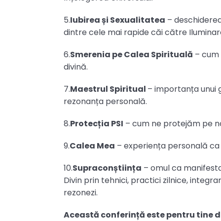
5.
Iubirea și Sexualitatea
– deschiderea 
dintre cele mai rapide căi către Iluminar
6.
Smerenia pe Calea Spirituală
– cum s
divină.
7.
Maestrul Spiritual
– importanța unui gh
rezonanța personală.
8.
Protecția PSI
– cum ne protejăm pe noi 
9.
Calea Mea
– experiența personală ca 
10.
Supraconștiința
– omul ca manifest
Divin prin tehnici, practici zilnice, integ
rezonezi.
Această conferință este pentru tine 