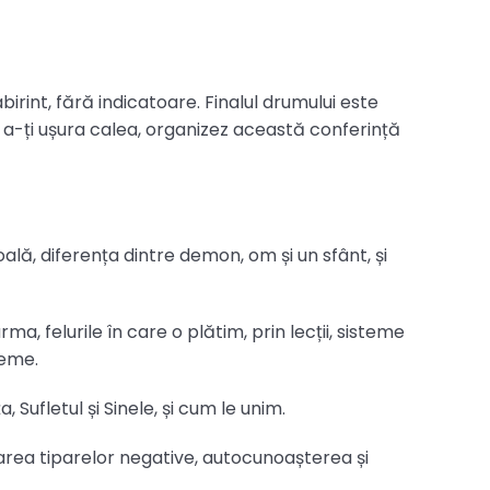
birint, fără indicatoare. Finalul drumului este
u a-ți ușura calea, organizez această conferință
:
ală, diferența dintre demon, om și un sfânt, și
, felurile în care o plătim, prin lecții, sisteme
steme.
a, Sufletul și Sinele, și cum le unim.
ea tiparelor negative, autocunoașterea și