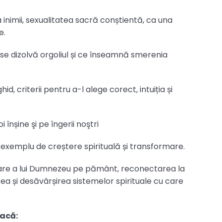
inimii, sexualitatea sacră conștientă, ca una
e.
e dizolvă orgoliul și ce înseamnă smerenia
id, criterii pentru a-l alege corect, intuiția și
înșine şi pe îngerii noştri
exemplu de creștere spirituală și transformare.
are a lui Dumnezeu pe pământ, reconectarea la
rarea și desăvârșirea sistemelor spirituale cu care
dacă: