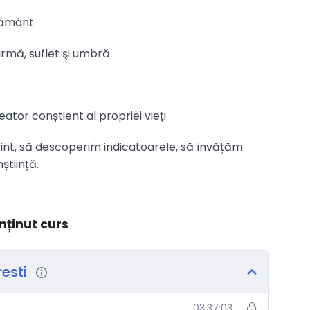
 pământ
armă, suflet şi umbră
eator conștient al propriei vieți
rint, să descoperim indicatoarele, să învățăm
știință.
nținut curs
resti
03:37:03