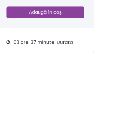
Adaugă în coș
03
ore
37
minute
Durată