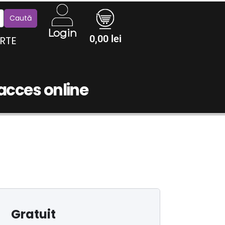
Login
0,00
lei
RTE
 acces online
Gratuit