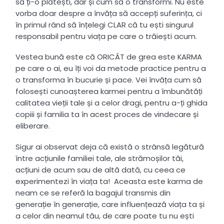
să ți-o plătești, dar și cum să o transformi. Nu este
vorba doar despre a învăța să accepți suferința, ci
în primul rând să înțelegi CLAR că tu ești singurul
responsabil pentru viața pe care o trăiești acum.
Vestea bună este că ORICÂT de grea este KARMA
pe care o ai, eu îți voi da metode practice pentru a
o transforma în bucurie și pace. Vei învăța cum să
folosești cunoașterea karmei pentru a îmbunătăți
calitatea vieții tale și a celor dragi, pentru a-ți ghida
copiii și familia ta în acest proces de vindecare și
eliberare.
Sigur ai observat deja că există o strânsă legătură
între acțiunile familiei tale, ale strămoșilor tăi,
acțiuni de acum sau de altă dată, cu ceea ce
experimentezi în viața ta! Aceasta este karma de
neam ce se referă la bagajul transmis din
generație în generație, care influențează viața ta și
a celor din neamul tău, de care poate tu nu ești