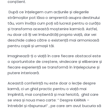
conștient.
După ce înțelegem cum acțiunile și alegerile
strămoșilor pot lăsa o amprentă asupra destinului
tău, vom învăța cum poți să lucrezi pentru a curăța
și transforma această moștenire karmică. Astfel,
nu doar că îți vei îmbunătăți propria viață, dar vei
deschide calea către o existență mai armonioasă
pentru copiii și urmașii tăi.
Imaginează-ți o viață în care fiecare obstacol este
o oportunitate de creștere, vindecare și eliberare și
fiecare experiență se transformă în înțelepciune și
putere interioară.
Această conferință nu este doar o lecție despre
karmă, ci un ghid practic pentru o viață mai
împlinită, mai conștientă și mai fericită, ghid care
se vrea și noua mea carte: “ Despre KARMA –
întrebări și răspunsuri” , pe care am avut bucuria să