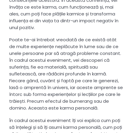
consecințele acestora. În această conferință, vei
învăța ce este karma, cum funcționează și, mai
ales, cum poți face plățile karmice și transforma
influența ei din viața ta dintr-un impact negativ în
unul pozitiv.
Poate te-ai întrebat vreodată de ce există atât
de multe experiențe neplăcute în lume sau de ce
unele persoane par să atragă probleme constant.
În cadrul acestui eveniment, vei descoperi că
suferința, fie ea materială, spirituală sau
sufletească, are rădăcini profunde în karmă.
Fiecare gând, cuvânt și faptă pe care le generezi,
lasă o amprentă în univers, iar aceste amprente se
întorc sub forma experiențelor și lecțiilor pe care le
trăiești. Precum efectul de bumerang sau de
domino. Aceasta este karma personală.
În cadrul acestui eveniment îți voi explica cum poți
să înțelegi și să îți asumi karma personală, cum poți