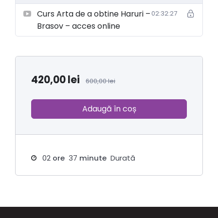
Curs Arta de a obtine Haruri –
02:32:27
Brasov – acces online
420,00
lei
600,00
lei
Adaugă în coș
02
ore
37
minute
Durată