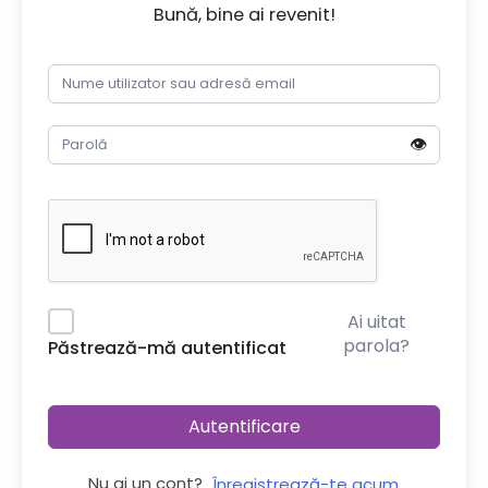
Bună, bine ai revenit!
👁️
Ai uitat
parola?
Păstrează-mă autentificat
Autentificare
Nu ai un cont?
Înregistrează-te acum