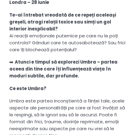
Londra – 28 iunie
Te-ai întrebat vreodată de ce repeți aceleași
greșeli, atragi relații toxice sau simți un gol
interior inexplicabil?
Ai reacții emoționale puternice pe care nu le poți
controla? Gânduri care te autosabotează? Sau frici
care îți blochează potențialul?
➡️
Atunci e timpul să explorezi Umbra – partea
aceea din tine care îți influențează viața în
moduri subtile, dar profunde.
Ce este Umbra?
Umbra este partea inconștientă a ființei tale, acele
aspecte ale personalității pe care ai fost învățat să
le respingi, să le ignori sau să le ascunzi. Poate fi
format din frici, traume, dorințe reprimate, emoții
neexprimate sau aspecte pe care nu vrei să le