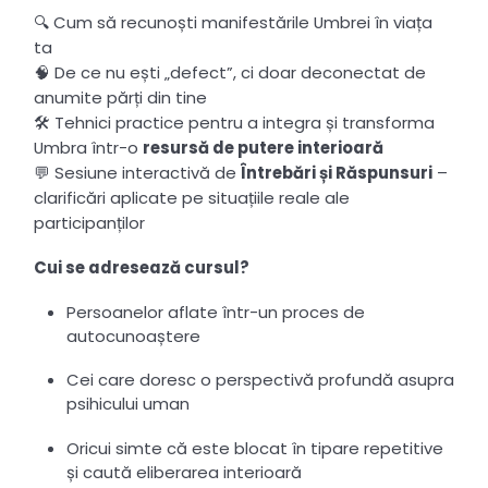
🔍 Cum să recunoști manifestările Umbrei în viața
ta
🧠 De ce nu ești „defect”, ci doar deconectat de
anumite părți din tine
🛠 Tehnici practice pentru a integra și transforma
Umbra într-o
resursă de putere interioară
💬 Sesiune interactivă de
Întrebări și Răspunsuri
–
clarificări aplicate pe situațiile reale ale
participanților
Cui se adresează cursul?
Persoanelor aflate într-un proces de
autocunoaștere
Cei care doresc o perspectivă profundă asupra
psihicului uman
Oricui simte că este blocat în tipare repetitive
și caută eliberarea interioară