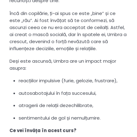
recunoști despre tine.
Încă din copilărie, ți-ai spus ce este „bine” și ce
este „rău”. Ai fost învățat să te conformezi, să
ascunzi ceea ce nu era acceptat de ceilalți. Astfel,
ai creat o mască socială, dar în spatele ei, Umbra a
crescut, devenind o forță nevăzută care să
influențeze deciziile, emoțiile și relațiile.
Deși este ascunsă, Umbra are un impact major
asupra:
reacțiilor impulsive (furie, gelozie, frustrare),
autosabotajului în fața succesului,
atragerii de relații dezechilibrate,
sentimentului de gol și nemulțumire.
Ce vei învăța în acest curs?