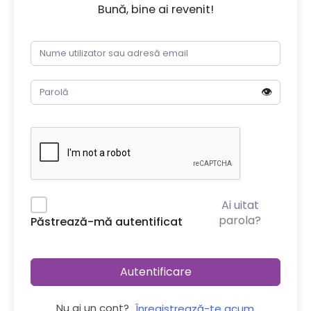
Bună, bine ai revenit!
👁️
Ai uitat
parola?
Păstrează-mă autentificat
Autentificare
Nu ai un cont?
Înregistrează-te acum