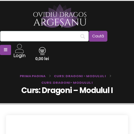
Login
0,00
lei
PRIMA PAGINA
CURS: DRAGONI - MODULUL I
CURS: DRAGONI- MODULUL I
Curs: Dragoni – Modulul I