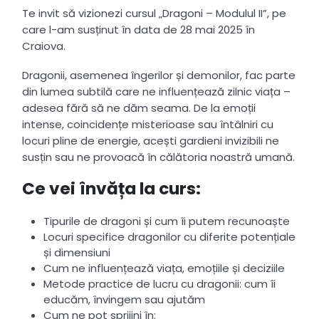
Te invit să vizionezi cursul „Dragoni – Modulul II”, pe
care l-am susținut în data de 28 mai 2025 în
Craiova.
Dragonii, asemenea îngerilor și demonilor, fac parte
din lumea subtilă care ne influențează zilnic viața –
adesea fără să ne dăm seama. De la emoții
intense, coincidențe misterioase sau întâlniri cu
locuri pline de energie, acești gardieni invizibili ne
susțin sau ne provoacă în călătoria noastră umană.
Ce vei învăța la curs:
Tipurile de dragoni și cum îi putem recunoaște
Locuri specifice dragonilor cu diferite potențiale
și dimensiuni
Cum ne influențează viața, emoțiile și deciziile
Metode practice de lucru cu dragonii: cum îi
educăm, învingem sau ajutăm
Cum ne pot sprijini în: