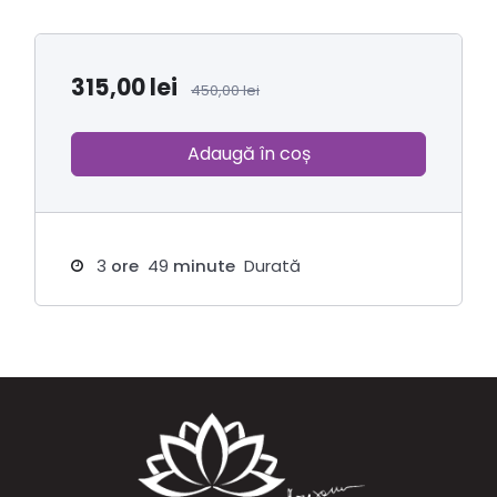
315,00
lei
450,00
lei
Adaugă în coș
3
ore
49
minute
Durată