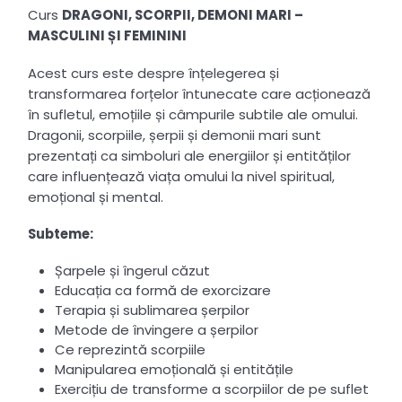
Curs
DRAGONI, SCORPII, DEMONI MARI –
MASCULINI ȘI FEMININI
Acest curs este despre înțelegerea și
transformarea forțelor întunecate care acționează
în sufletul, emoțiile și câmpurile subtile ale omului.
Dragonii, scorpiile, șerpii și demonii mari sunt
prezentați ca simboluri ale energiilor și entităților
care influențează viața omului la nivel spiritual,
emoțional și mental.
Subteme:
Șarpele și îngerul căzut
Educația ca formă de exorcizare
Terapia și sublimarea șerpilor
Metode de învingere a șerpilor
Ce reprezintă scorpiile
Manipularea emoțională și entitățile
Exercițiu de transforme a scorpiilor de pe suflet