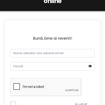
online
Bună, bine ai revenit!
👁️
Ai uitat