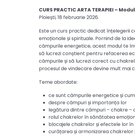
CURS PRACTIC ARTA TERAPIEI – Modulul
Ploiești, 18 februarie 2026.
Este un curs practic dedicat înțelegerii ca
emoționale și spirituale. Pornind de la id
câmpurile energetice, acest modul te învaț
să lucrezi conștient pentru refacerea echi
câmpurile și să lucrezi corect cu chakrele,
procesul de vindecare devine mult mai cla
Teme abordate:
ce sunt câmpurile energetice și cum
despre câmpuri și importanța lor
legătura dintre câmpuri – chakre – c
rolul chakrelor în sănătatea emoționa
blocajele chakrelor și efectele lor în v
curățarea și armonizarea chakrelor 