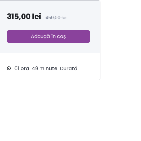
315,00
lei
450,00
lei
Adaugă în coș
01
oră
49
minute
Durată