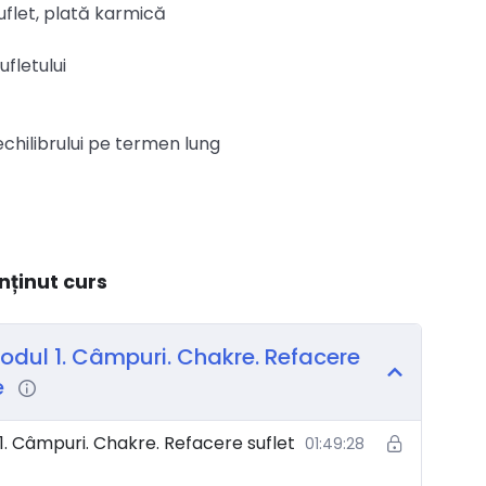
uflet, plată karmică
ufletului
chilibrului pe termen lung
nținut curs
Modul 1. Câmpuri. Chakre. Refacere
e
1. Câmpuri. Chakre. Refacere suflet
01:49:28