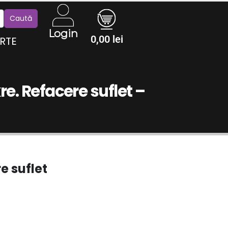
Login
0,00
lei
RTE
re. Refacere suflet –
e suflet