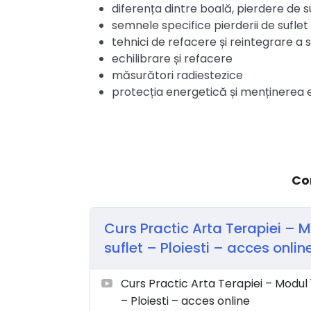
diferența dintre boală, pierdere de s
semnele specifice pierderii de suflet
tehnici de refacere și reintegrare a s
echilibrare și refacere
măsurători radiestezice
protecția energetică și menținerea e
Co
Curs Practic Arta Terapiei – 
suflet – Ploiesti – acces onlin
Curs Practic Arta Terapiei – Modul 
– Ploiesti – acces online