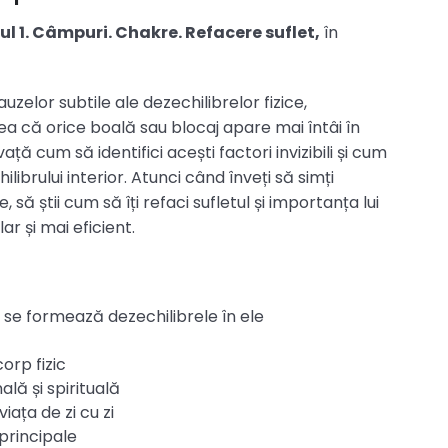
 1. Câmpuri. Chakre. Refacere suflet,
în
uzelor subtile ale dezechilibrelor fizice,
eea că orice boală sau blocaj apare mai întâi în
ă cum să identifici acești factori invizibili și cum
librului interior. Atunci când înveți să simți
 să știi cum să îți refaci sufletul și importanța lui
r și mai eficient.
 se formează dezechilibrele în ele
orp fizic
lă și spirituală
iața de zi cu zi
principale