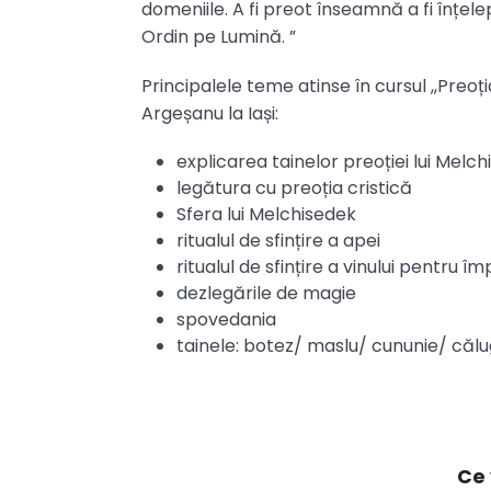
domeniile. A fi preot înseamnă a fi înțele
Ordin pe Lumină. ”
Principalele teme atinse în cursul ,,Preoț
Argeșanu la Iași:
explicarea tainelor preoției lui Melc
legătura cu preoția cristică
Sfera lui Melchisedek
ritualul de sfințire a apei
ritualul de sfințire a vinului pentru î
dezlegările de magie
spovedania
tainele: botez/ maslu/ cununie/ călu
Ce 