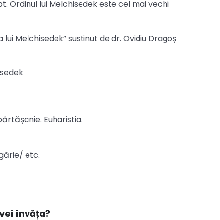
pt. Ordinul lui Melchisedek este cel mai vechi
ia lui Melchisedek” susținut de dr. Ovidiu Dragoș
hisedek
mpărtășanie. Euharistia.
gărie/ etc.
vei învăța?