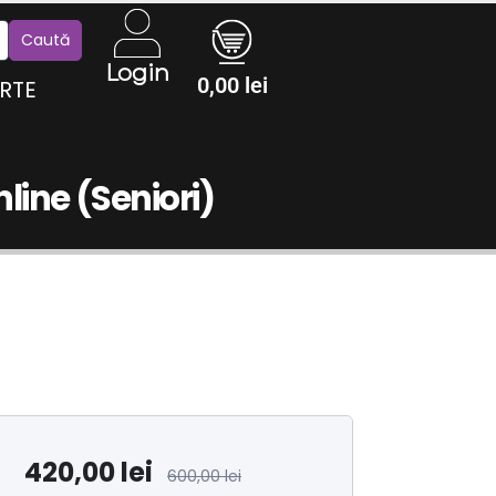
Login
0,00
lei
RTE
nline (Seniori)
420,00
lei
600,00
lei