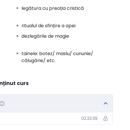
legătura cu preoția cristică
ritualul de sfințire a apei
dezlegările de magie
tainele: botez/ maslu/ cununie/
călugărie/ etc.
nținut curs
02:23:39