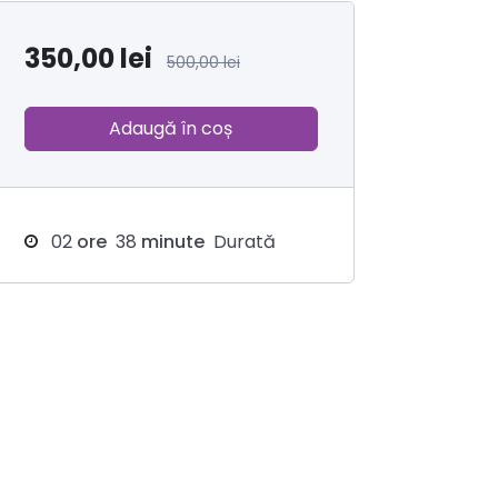
350,00
lei
500,00
lei
Adaugă în coș
02
ore
38
minute
Durată