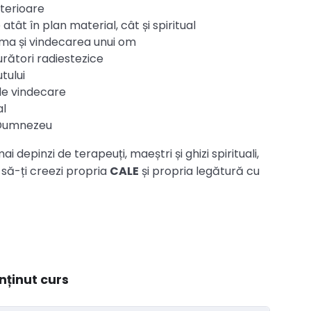
interioare
tât în plan material, cât și spiritual
arma și vindecarea unui om
urători radiestezice
tului
 de vindecare
al
u Dumnezeu
i depinzi de terapeuți, maeștri și ghizi spirituali,
 să-ți creezi propria
CALE
și propria legătură cu
nținut curs