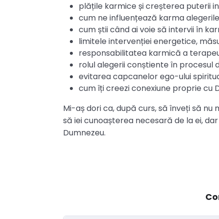
plățile karmice și creșterea puterii 
cum ne influențează karma alegerile a
cum știi când ai voie să intervii în k
limitele intervenției energetice, măs
responsabilitatea karmică a terapeu
rolul alegerii conștiente în procesul
evitarea capcanelor ego-ului spiritu
cum îți creezi conexiune proprie c
Mi-aș dori ca, după curs, să înveți să nu ma
să iei cunoașterea necesară de la ei, dar
Dumnezeu.
Co