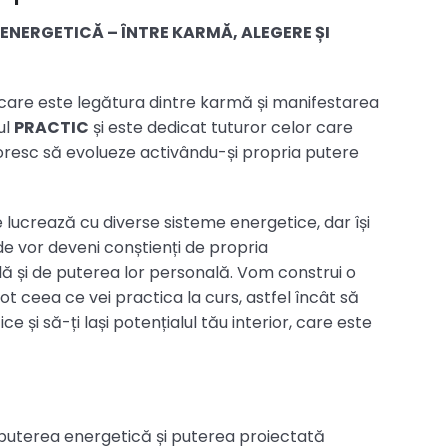
ENERGETICĂ – ÎNTRE KARMĂ, ALEGERE ȘI
 care este legătura dintre karmă și manifestarea
ul
PRACTIC
și este dedicat tuturor celor care
 doresc să evolueze activându-și propria putere
 lucrează cu diverse sisteme energetice, dar își
de vor deveni conștienți de propria
ală și de puterea lor personală. Vom construi o
ot ceea ce vei practica la curs, astfel încât să
 și să-ți lași potențialul tău interior, care este
 puterea energetică și puterea proiectată