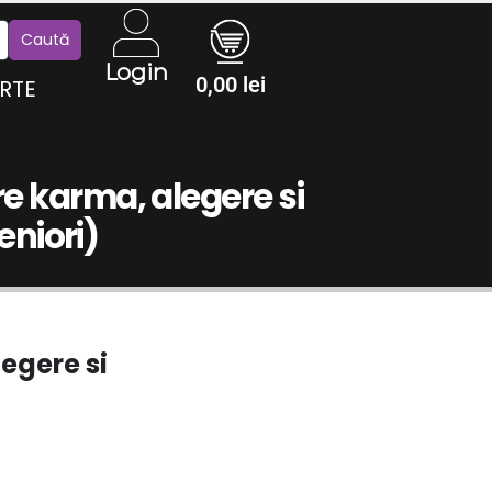
Login
0,00
lei
RTE
re karma, alegere si
eniori)
egere si