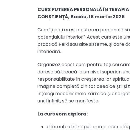
CURS PUTEREA PERSONALĂ ÎN TERAPIA 
CONȘTIENȚĂ, Bacău, 18 martie 2026
Cum îți poți crește puterea personală și
potențialului interior? Acest curs este un
practică Reiki sau alte sisteme, și care
interioară.
Organizez acest curs pentru toți cei care
doresc să treacă la un nivel superior, un
responsabilitate în creșterea lor spiritu
imagine completă din tot ceea ce știi și t
înțelegi mecanismele karmice și energetice
unul infinit, să se manifeste.
La curs vom explora:
diferența dintre puterea personală,