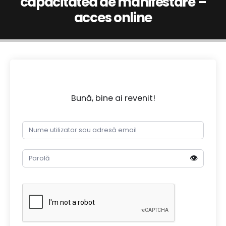
capacitatea de manifestare –
acces online
Bună, bine ai revenit!
👁️