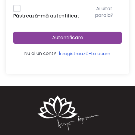
Ai uitat
parola?
Păstrează-mă autentificat
Autentificare
Nu ai un cont?
Înregistrează-te acum