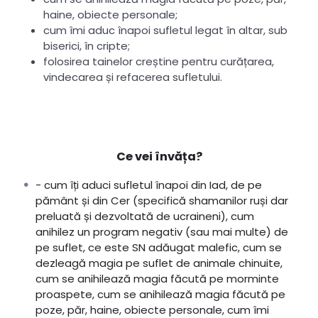
haine, obiecte personale;
cum îmi aduc înapoi sufletul legat în altar, sub
biserici, în cripte;
folosirea tainelor creștine pentru curățarea,
vindecarea și refacerea sufletului.
Ce vei învăța?
- cum îți aduci sufletul înapoi din Iad, de pe
pământ și din Cer (specifică shamanilor ruși dar
preluată și dezvoltată de ucraineni), cum
anihilez un program negativ (sau mai multe) de
pe suflet, ce este SN adăugat malefic, cum se
dezleagă magia pe suflet de animale chinuite,
cum se anihilează magia făcută pe morminte
proaspete, cum se anihilează magia făcută pe
poze, păr, haine, obiecte personale, cum îmi