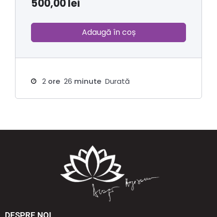
500,00
lei
Adaugă în coș
2
ore
26
minute
Durată
DESPRE NOI