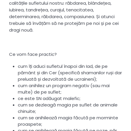
calitățile sufletului nostru: răbdarea, blândețea,
iubirea, tandrețea, curajul, tenacitatea,
determinarea, răbdarea, compasiunea. Și atunci
trebuie să învățăm să ne protejăm pe noi și pe cei
dragi nouă.
Ce vom face practic?
cum îți aduci sufletul înapoi din Iad, de pe
pământ și din Cer (specifică shamanilor ruși dar
preluată și dezvoltată de ucraineni);
cum anihilez un program negativ (sau mai
multe) de pe suflet;
ce este SN adăugat malefic;
cum se dezleagă magia pe suflet de animale
chinuite;
cum se anihilează magia făcută pe morminte
proaspete;
cum se anihilează magia făcută pe poze, păr,