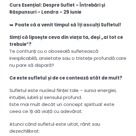
Curs Esențial: Despre Suflet – Întrebări și
Răspunsuri – Londra – 29 iunie
➡️
Poate că a venit timpul să îți asculți Sufletul!
Simți că lipsește ceva din viața ta, deși „ai tot ce
trebuie”?
Te confrunți cu o oboseală sufletească
inexplicabilă, anxietate sau o tristețe profundă care
nu pare să dispară?
Ce este sufletul și de ce contează atât de mult?
Sufletul este nucleul ființei tale – sursa energiei,
intuiției, iubirii și sensului profund.
Este mai mult decât un concept spiritual: este
ceea ce îți dă viață cu adevărat.
Atunci când sufletul este uitat, rănit sau
dezechilibrat: