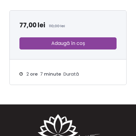
77,00
lei
110,00
lei
Adaugă în coș
2
ore
7
minute
Durată