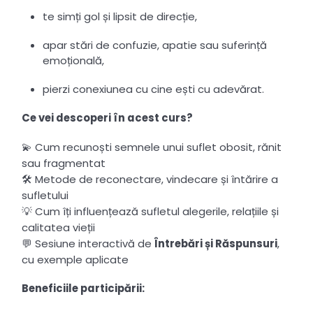
te simți gol și lipsit de direcție,
apar stări de confuzie, apatie sau suferință
emoțională,
pierzi conexiunea cu cine ești cu adevărat.
Ce vei descoperi în acest curs?
💫 Cum recunoști semnele unui suflet obosit, rănit
sau fragmentat
🛠 Metode de reconectare, vindecare și întărire a
sufletului
💡 Cum îți influențează sufletul alegerile, relațiile și
calitatea vieții
💬 Sesiune interactivă de
Întrebări și Răspunsuri
,
cu exemple aplicate
Beneficiile participării: