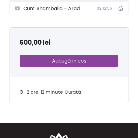
Curs: Shamballa – Arad
02:12:56
600,00
lei
Adaugă în coș
2
ore
12
minute
Durată