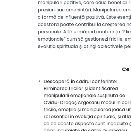
manipulări pozitive, care aduc beneficii 
presiuni sau amenințări. Manipularea emoți
o formă de influență pozitivă. Este esenț
acestora poate contribui la creșterea noa
personale. Află urmărind conferința “Elimi
emoționale“ cum să gestionezi friciile, em
evoluția spirituală și atingi obiectivele p
Ce 
Descoperă în cadrul conferinței
Eliminarea fricilor și identificarea
manipulării emoționale susținută de
Ovidiu-Dragoș Argeșanu modul în car
fricile, emoțiile și manipularea joacă u
rol esențial în evoluția spirituală, și află
de ce aceste aspecte sunt îngăduite ș
chiar încurajate de către Dumnezeu.