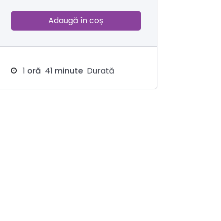
Adaugă în coș
1
oră
41
minute
Durată