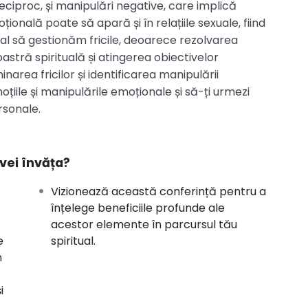
reciproc, și manipulări negative, care implică
onală poate să apară și în relațiile sexuale, fiind
ial să gestionăm fricile, deoarece rezolvarea
stră spirituală și atingerea obiectivelor
narea fricilor și identificarea manipulării
oțiile și manipulările emoționale și să-ți urmezi
ersonale.
vei învăța?
Vizionează această conferință pentru a
înțelege beneficiile profunde ale
acestor elemente în parcursul tău
e
spiritual.
n
i