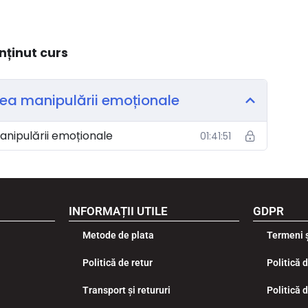
nținut curs
carea manipulării emoționale
 manipulării emoționale
01:41:51
INFORMAȚII UTILE
GDPR
Metode de plata
Termeni ș
Politică de retur
Politică 
Transport și retururi
Politică 