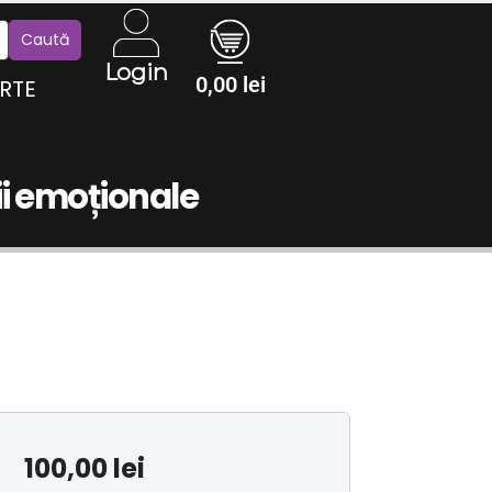
Login
0,00
lei
RTE
rii emoționale
100,00
lei