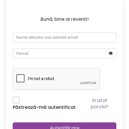
Bună, bine ai revenit!
👁️
Ai uitat
parola?
Păstrează-mă autentificat
Autentificare