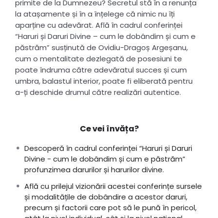
primite de la Dumnezeu? Secretul stă în a renunța
la atașamente și în a înțelege că nimic nu îți
aparține cu adevărat. Află în cadrul conferinței
“Haruri și Daruri Divine – cum le dobândim și cum e
păstrăm” susținută de Ovidiu-Dragoș Argeșanu,
cum o mentalitate dezlegată de posesiuni te
poate îndruma către adevăratul succes și cum
umbra, balastul interior, poate fi eliberată pentru
a-ți deschide drumul către realizări autentice.
Ce vei învăța?
Descoperă în cadrul conferinței “Haruri și Daruri
Divine - cum le dobândim și cum e păstrăm”
profunzimea darurilor și harurilor divine.
Află cu prilejul vizionării acestei conferințe sursele
și modalitățile de dobândire a acestor daruri,
precum și factorii care pot să le pună în pericol,