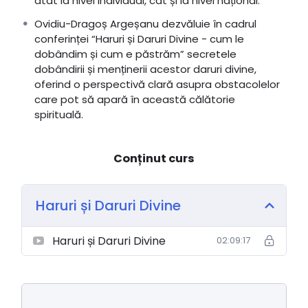
atât la nivel individual, cât și la nivel național.
Ovidiu-Dragoș Argeșanu dezvăluie în cadrul
conferinței “Haruri și Daruri Divine - cum le
dobândim și cum e păstrăm” secretele
dobândirii și menținerii acestor daruri divine,
oferind o perspectivă clară asupra obstacolelor
care pot să apară în această călătorie
spirituală.
Conținut curs
Haruri și Daruri Divine
Haruri și Daruri Divine
02:09:17