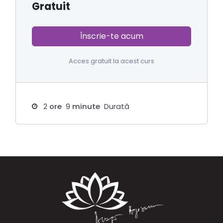
Gratuit
Înscrie-te acum
Acces gratuit la acest curs
2
ore
9
minute
Durată