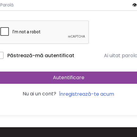
👁️
Ai uitat parol
Păstrează-mă autentificat
Autentificare
Nu ai un cont?
Înregistrează-te acum