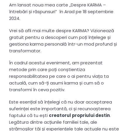
Am lansat noua mea carte „Despre KARMA –
întrebări și răspunsuri” în Arad pe 18 septembrie
2024.
Vrei să afli mai multe despre KARMA? Vizionează
gratuit pentru a descoperi cum poți înțelege și
gestiona karma personală într-un mod profund și
transformator.
În cadrul acestui eveniment, am prezentat
metode prin care poți conștientiza
responsabilitatea pe care o ai pentru viața ta
actuală, cum să-ți asumi karma și cum să o
transformi în ceva pozitiv.
Este esențial să înțelegi că nu doar acceptarea
suferinței este importantă, ci și recunoașterea
faptului că tu ești
creatorul propriului destin
.
Legătura dintre acțiunile familiei tale, ale
strămoșilor tăi și experiențele tale actuale nu este