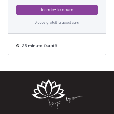
Înscrie-te acum
Acces gratuit la acest curs
35
minute
Durată