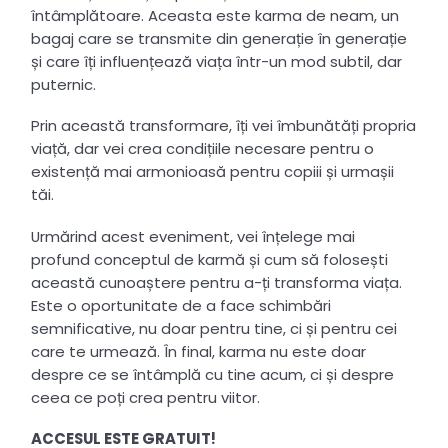
întâmplătoare. Aceasta este karma de neam, un
bagaj care se transmite din generație în generație
și care îți influențează viața într-un mod subtil, dar
puternic.
Prin această transformare, îți vei îmbunătăți propria
viață, dar vei crea condițiile necesare pentru o
existență mai armonioasă pentru copiii și urmașii
tăi.
Urmărind acest eveniment, vei înțelege mai
profund conceptul de karmă și cum să folosești
această cunoaștere pentru a-ți transforma viața.
Este o oportunitate de a face schimbări
semnificative, nu doar pentru tine, ci și pentru cei
care te urmează. În final, karma nu este doar
despre ce se întâmplă cu tine acum, ci și despre
ceea ce poți crea pentru viitor.
ACCESUL ESTE GRATUIT!