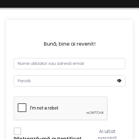
Bună, bine ai revenit!
👁️
Ai uitat
parola?
Păstrează-mă autentificat