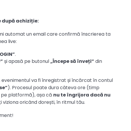
după achiziție:
primi automat un email care confirmă înscrierea ta
ea live:
LOGIN”
.
e”
și apasă pe butonul
„Începe să înveți”
din
 evenimentul va fi înregistrat și încărcat în contul
ise”
). Procesul poate dura câteva ore (timp
 pe platformă), așa că
nu te îngrijora dacă nu
ți viziona oricând dorești, în ritmul tău.
iment!