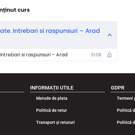
nținut curs
ate. Intrebari si raspunsuri – Arad
Intrebari si raspunsuri – Arad
51:08
INFORMAȚII UTILE
GDPR
Metode de plata
Termeni ș
Politică de retur
Politică 
Transport și retururi
Politică 