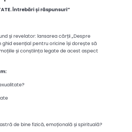
TE. Întrebări și răspunsuri”
nd și revelator: lansarea cărții „Despre
 ghid esențial pentru oricine își dorește să
moțiile și conștiința legate de acest aspect
um:
exualitate?
tate
tră de bine fizică, emoțională și spirituală?