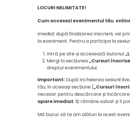
LOCURI NELIMITATE!
Cum accesezi evenimentul tău online 
Imediat după finalizarea înscrierii, vei 
la eveniment. Pentru a participa la sesiun
Intră pe site și accesează butonul
„
Mergi la secțiunea
„Cursuri înscris
dreptul evenimentului.
Important:
După încheierea sesiunii live,
tău, în aceeași secțiune (
„Cursuri înscr
necesar pentru descărcare și încărcare
apare imediat
. Îți rămâne salvat și îl po
Mă bucur să te am alături la acest even