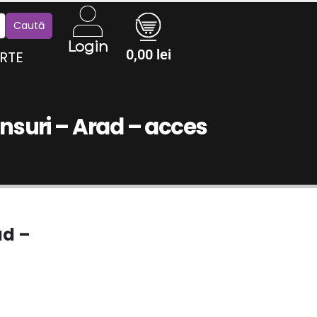
Login
0,00
lei
RTE
unsuri – Arad – acces
ad –