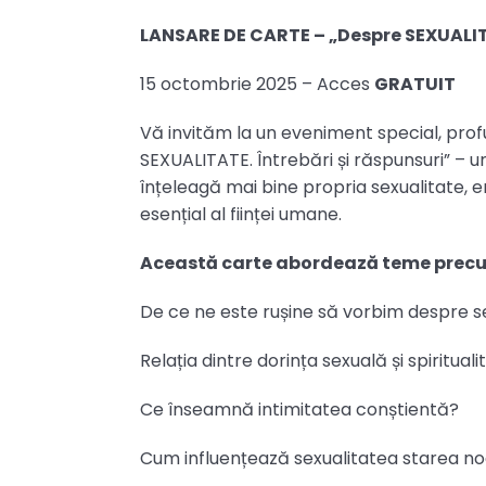
LANSARE DE CARTE – „Despre SEXUALITA
15 octombrie 2025 –
Acces
GRATUIT
Vă invităm la un eveniment special, profu
SEXUALITATE. Întrebări și răspunsuri” – un
înțeleagă mai bine propria sexualitate, e
esențial al ființei umane.
Această carte abordează teme prec
De ce ne este rușine să vorbim despre s
Relația dintre dorința sexuală și spirituali
Ce înseamnă intimitatea conștientă?
Cum influențează sexualitatea starea noas