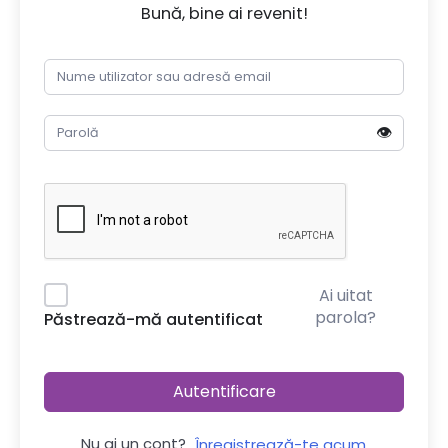
Bună, bine ai revenit!
👁️
Ai uitat
parola?
Păstrează-mă autentificat
Autentificare
Nu ai un cont?
Înregistrează-te acum