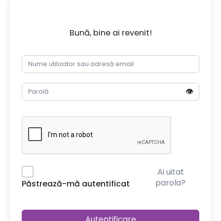
Bună, bine ai revenit!
👁️
Ai uitat
parola?
Păstrează-mă autentificat
Autentificare