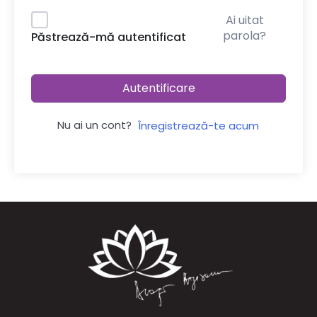
Ai uitat
parola?
Păstrează-mă autentificat
Autentificare
Nu ai un cont?
Înregistrează-te acum