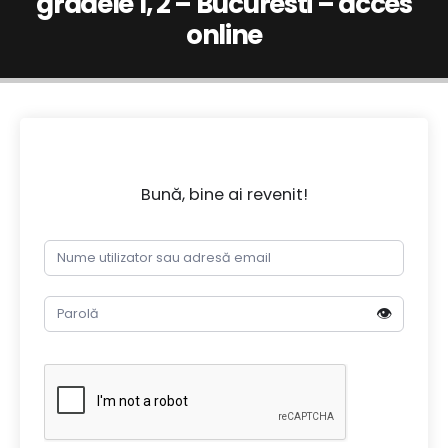
gradele 1, 2 – Bucuresti – acces
online
Bună, bine ai revenit!
👁️