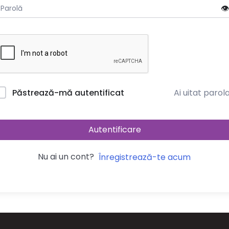
👁️
Ai uitat parol
Păstrează-mă autentificat
Autentificare
Nu ai un cont?
Înregistrează-te acum