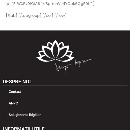
id=”PLWXPv9fQiA84xf8prmnVJ4YOok6QgB9Lf” ]
[/tab] [/tabgroup] [/col] [/row]
DESPRE NOI
Contact
ANPC
Soluționarea litigiilor
INFORMAȚII UTILE