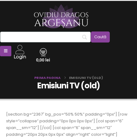
Login
0,00
lei
PRIMA PAGINA
EMISIUNI TV (OLD)
Emisiuni TV (old)
[section bg=”2367″ bg_pos=”50% 50%” padding=”0px”] [row
style=”collapse” padding=”0px 0px 0px 0px”] [col span=”6″
span__sm=”12″] [/col] [col span=”6″ span__sm=”12″
padding=”20px 20px 0px 0px” align=”right” color=”light”]