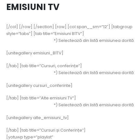
EMISIUNI TV
[/col] [/row] [/section] [row] [col span__sm=”12″] [tabgroup
style=”tabs”] [tab title=”Emisiuni B1TV”]
*) Selectează din listă emisiunea dorită
[unitegallery emisiuni_B1TV]
[/tab] [tab title=”Cursuri, conferințe”]
*) Selectează din listă emisiunea dorită
[unitegallery cursuri_conferinte]
[/tab] [tab title=”Alte emisiuni TV”]
*) Selectează din listă emisiunea dorită
[unitegallery alte_emisiuni_tv]
[/tab] [tab title=”Cursuri și Conferințe”]
[yotuwp type=”playlist”