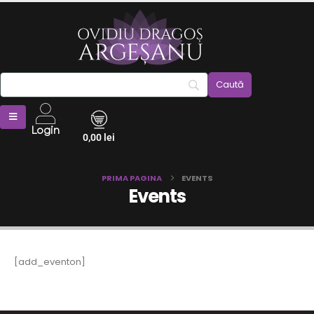
Login
0,00
lei
PRIMA PAGINA
EVENTS
Events
[add_eventon]