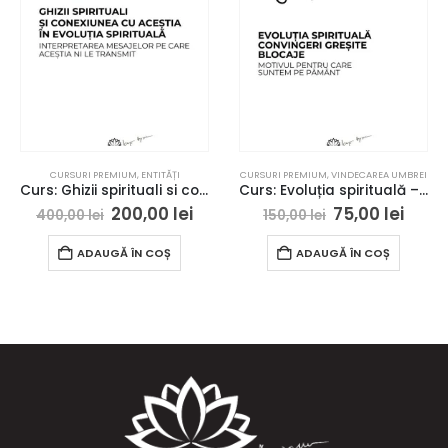
CURSURI PREMIUM
,
ENTITĂȚI
CURSURI PREMIUM
,
VINDECAREA UMBREI
Curs: Ghizii spirituali si conexiunea cu acestia in evolutia spirituala
Curs: Evoluția spirituală – convingeri greșite, blocaje
200,00
lei
75,00
lei
400,00
lei
150,00
lei
ADAUGĂ ÎN COȘ
ADAUGĂ ÎN COȘ