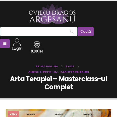
Login
0,00
lei
PRIMA PAGINA
SHOP
CURSURI PREMIUM
,
PACHETE CURSURI
Arta Terapiei – Masterclass-ul
Complet
-19%