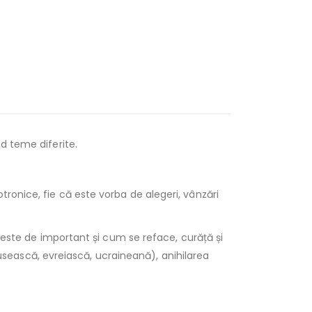
d teme diferite.
ronice, fie că este vorba de alegeri, vânzări
t este de important și cum se reface, curăță și
(rusească, evreiască, ucraineană), anihilarea