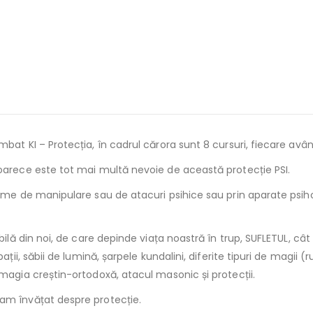
at KI – Protecția, în cadrul cărora sunt 8 cursuri, fiecare avân
oarece este tot mai multă nevoie de această protecție PSI.
rme de manipulare sau de atacuri psihice sau prin aparate psihot
bilă din noi, de care depinde viața noastră în trup, SUFLETUL, câ
ții, săbii de lumină, șarpele kundalini, diferite tipuri de magii 
magia creștin-ortodoxă, atacul masonic și protecții.
am învățat despre protecție.