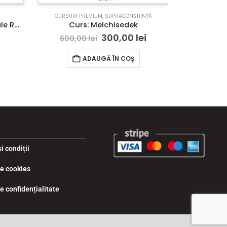
CURSURI PREMIUM
,
SUPRACONȘTIINȚĂ
CURSURI P
Curs: Secretele îngerilor și ale Reiki-ului
Curs: Melchisedek
i
300,00
lei
600,00
lei
150,
ADAUGĂ ÎN COȘ
i condiții
de cookies
de confidențialitate