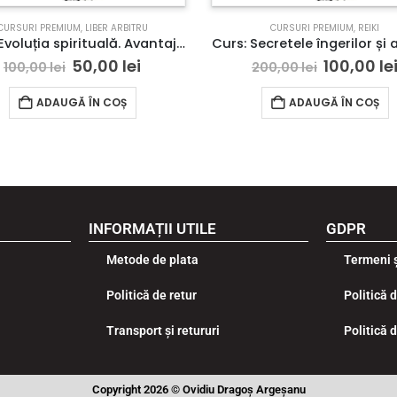
CURSURI PREMIUM
,
LIBER ARBITRU
CURSURI PREMIUM
,
REIKI
Curs: Evoluția spirituală. Avantaje și dezavantaje
50,00
lei
100,00
le
100,00
lei
200,00
lei
ADAUGĂ ÎN COȘ
ADAUGĂ ÎN COȘ
INFORMAȚII UTILE
GDPR
Metode de plata
Termeni ș
Politică de retur
Politică 
Transport și retururi
Politică 
Copyright 2026 © Ovidiu Dragoș Argeșanu