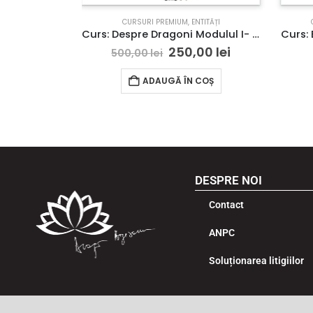
REIKI
CURSURI PREMIUM
,
ENTITĂȚI
Curs: Reiki Usui Gradul 2 – Bucuresti – acces online
Curs: Despre Dragoni Modulul I- Craiova – acces online
,00
lei
250,00
lei
500,00
lei
COȘ
ADAUGĂ ÎN COȘ
DESPRE NOI
Contact
ANPC
Soluționarea litigiilor