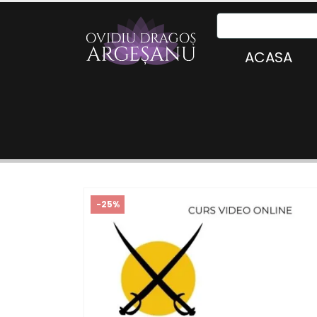
ACASA
-25%