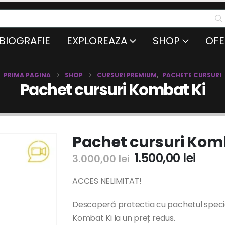
BIOGRAFIE
EXPLOREAZA
SHOP
OFE
PRIMA PAGINA
SHOP
CURSURI PREMIUM
,
PACHETE CURSURI
Pachet cursuri Kombat Ki
Pachet cursuri Kom
1.500,00
lei
3.000,00
lei
ACCES NELIMITAT!
Descoperă protectia cu pachetul special
Kombat Ki la un preț redus.