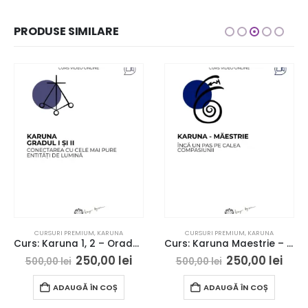
PRODUSE SIMILARE
CURSURI PREMIUM
,
KARUNA
CURSURI PREMIUM
,
KARUNA
Curs: Karuna 1, 2 – Oradea- acces online
Curs: Karuna Maestrie – Oradea – acces online
250,00
lei
250,00
lei
500,00
lei
500,00
lei
ADAUGĂ ÎN COȘ
ADAUGĂ ÎN COȘ