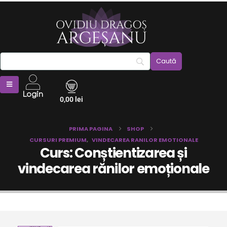
Login
0,00
lei
PRIMA PAGINA
SHOP
CURSURI PREMIUM
,
VINDECAREA RANILOR EMOTIONALE
Curs: Conștientizarea și
vindecarea rănilor emoționale