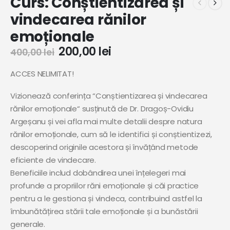
Curs: Conștientizarea și
vindecarea rănilor
emoționale
200,00
lei
400,00
lei
ACCES NELIMITAT!
Vizionează conferința “Conștientizarea și vindecarea
rănilor emoționale“ susținută de Dr. Dragoș-Ovidiu
Argeșanu și vei afla mai multe detalii despre natura
rănilor emoționale, cum să le identifici și conștientizezi,
descoperind originile acestora și învățând metode
eficiente de vindecare.
Beneficiile includ dobândirea unei înțelegeri mai
profunde a propriilor răni emoționale și căi practice
pentru a le gestiona și vindeca, contribuind astfel la
îmbunătățirea stării tale emoționale și a bunăstării
generale.