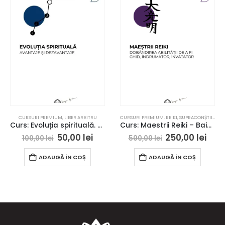
CURSURI PREMIUM
,
LIBER ARBITRU
CURSURI PREMIUM
,
REIKI
,
SUPRACONȘTIINȚĂ
Curs: Evoluția spirituală. Avantaje și dezavantaje
Curs: Maestrii Reiki – Baia Mare – acces online
50,00
lei
250,00
lei
100,00
lei
500,00
lei
ADAUGĂ ÎN COȘ
ADAUGĂ ÎN COȘ