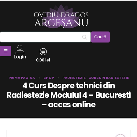
Login
0,00
lei
PRIMA PAGINA
SHOP
RADIESTEZIE
,
CURSURI RADIESTEZIE
4 Curs Despre tehnici din
Radiestezie Modulul 4 – Bucuresti
– acces online