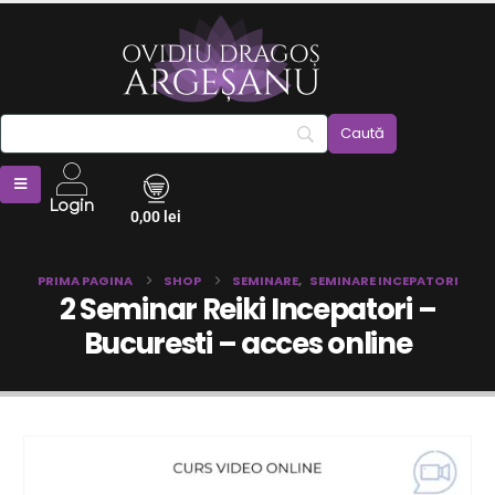
Login
0,00
lei
PRIMA PAGINA
SHOP
SEMINARE
,
SEMINARE INCEPATORI
2 Seminar Reiki Incepatori –
Bucuresti – acces online